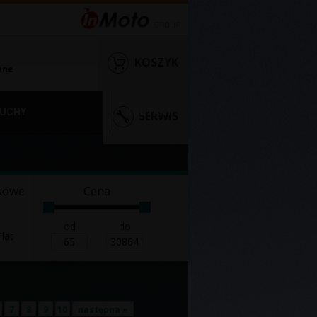
KOSZYK
nne
UCHY
KONTAKT
SERWIS
kowe
Cena
od
do
lat
7
8
9
10
następna »