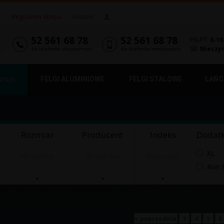
Regulamin sklepu
|
Kontakt
|
52 561 68 78
52 561 68 78
PN-PT:
8-16
SB:
Nieczy
dla telefonów stacjonarnych
dla telefonów komórkowych
FELGI ALUMINIOWE
FELGI STALOWE
ŁAŃC
4/SUV
Rozmiar
Producent
Indeks
Dodat
XL
Wszystkie
Wszystkie
Wszystkie
Run F
ziono produktów: 6392
« poprzednia
3
4
5
6