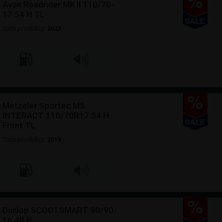
Avon Roadrider MK II 110/70-
17 54 H TL
Data produkcji:
2022
Metzeler Sportec M5
INTERACT 110/70R17 54 H
Front TL
Data produkcji:
2019
Dunlop SCOOTSMART 90/90-
16 48 P