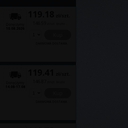
119.18
zł/szt.
146.59
zł/szt. brutto
Doręczymy
10.08.2026
Kup
DARMOWA DOSTAWA
119.41
zł/szt.
146.87
zł/szt. brutto
Doręczymy
14.08-17.08
Kup
DARMOWA DOSTAWA