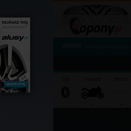
OPONY
osobowe, motocyklowe, 4x
Typ
Pojazd
Sezon
Wszystkie
Znale