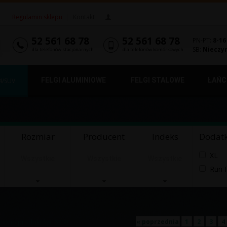
Regulamin sklepu
|
Kontakt
|
52 561 68 78
52 561 68 78
PN-PT:
8-16
SB:
Nieczy
dla telefonów stacjonarnych
dla telefonów komórkowych
FELGI ALUMINIOWE
FELGI STALOWE
ŁAŃC
4/SUV
Rozmiar
Producent
Indeks
Dodat
XL
Wszystkie
Wszystkie
Wszystkie
Run F
ziono produktów: 6368
« poprzednia
1
2
3
4