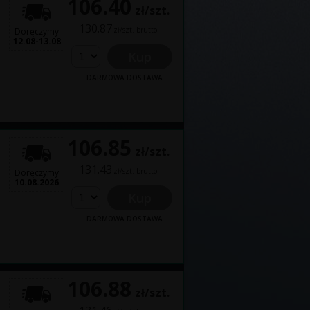
106.40
zł/szt.
130.87
zł/szt. brutto
Doręczymy
12.08-13.08
Kup
DARMOWA DOSTAWA
106.85
zł/szt.
131.43
zł/szt. brutto
Doręczymy
10.08.2026
Kup
DARMOWA DOSTAWA
106.88
zł/szt.