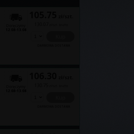
105.75
zł/szt.
130.07
zł/szt. brutto
Doręczymy
12.08-13.08
Kup
DARMOWA DOSTAWA
106.30
zł/szt.
130.75
zł/szt. brutto
Doręczymy
12.08-13.08
Kup
DARMOWA DOSTAWA