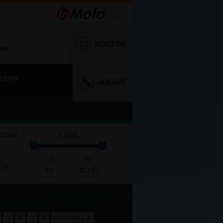
KOSZYK
nne
UCHY
KONTAKT
SERWIS
kowe
Cena
od
do
lat
5
6
7
8
następna »