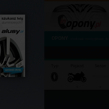
OPONY
osobowe, motocyklowe, 4x
Typ
Pojazd
Sezon
Wszystkie
Znale