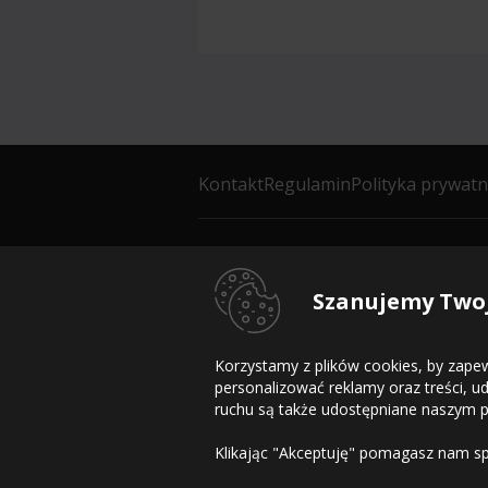
Kontakt
Regulamin
Polityka prywatn
Copyright © 2010-2026 OponyHurt.pl. Ws
Szanujemy Twoj
Korzystamy z plików cookies, by zape
personalizować reklamy oraz treści, 
ruchu są także udostępniane naszym pa
Klikając "Akceptuję" pomagasz nam spr