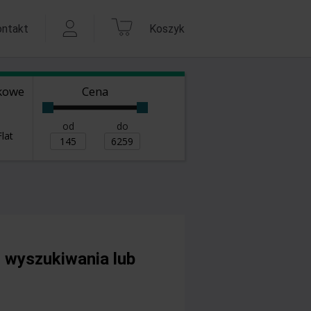
ontakt
Koszyk
kowe
Cena
od
do
lat
 wyszukiwania lub