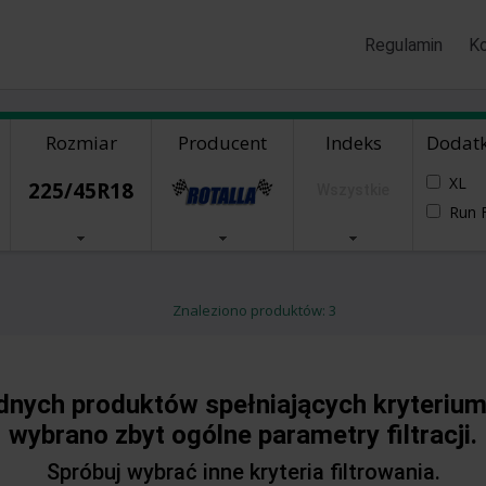
Regulamin
K
Rozmiar
Producent
Indeks
Dodat
XL
225/45R18
Wszystkie
Run F
Znaleziono produktów: 3
adnych produktów spełniających kryterium
wybrano zbyt ogólne parametry filtracji.
Spróbuj wybrać inne kryteria filtrowania.