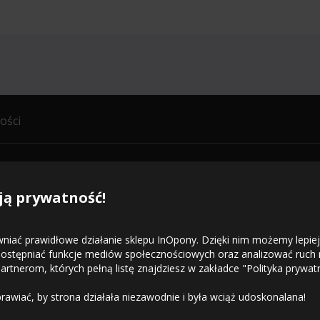
ości
zelkie prawa zastrzeżone.
ą prywatność!
wniać prawidłowe działanie sklepu InOpony. Dzięki nim możemy lepie
udostępniać funkcje mediów społecznościowych oraz analizować ruch
rtnerom, których pełną listę znajdziesz w zakładce "Polityka prywatn
awiać, by strona działała niezawodnie i była wciąż udoskonalana!