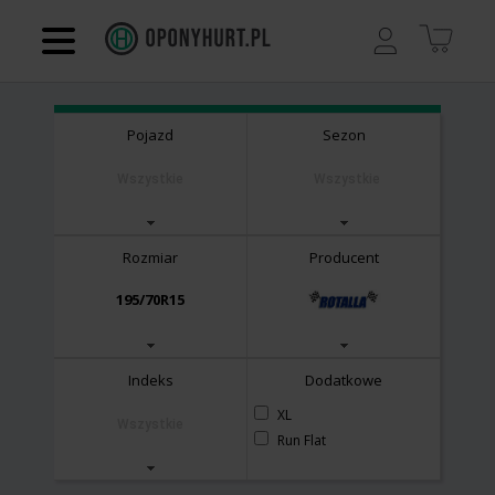
Regulamin
Kontakt
Pojazd
Sezon
Koszyk
Wszystkie
Wszystkie
Rozmiar
Producent
195/70R15
Indeks
Dodatkowe
XL
Wszystkie
Run Flat