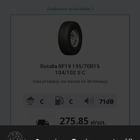
Znaleziono produktów: 2
Rotalla RF19 195/70R15
104/102 S C
Data produkcji: nie starsze niż 36 miesięcy
C
C
71dB
275.85
zł/szt.
339.30
zł/szt. brutto
Doręczymy
17.08-18.08