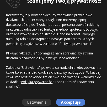
Szanujemy Twoją prywatność!
Kup
DARMOWA DOSTAWA
Korzystamy z plików cookies, by zapewniać prawidłowe
działanie sklepu InOpony. Dzięki nim możemy lepiej
dostosować się do Twoich potrzeb: personalizować reklamy
oraz treści, udostępniać funkcje mediów społecznościowych
oraz analizować ruch na stronie. Dane na temat Twojego
ruchu są także udostępniane naszym partnerom, których
pełną listę znajdziesz w zakładce "Polityka prywatności".
Kontakt
Klikając "Akceptuję" pomagasz nam sprawiać, by strona
Regulamin
działała niezawodnie i była wciąż udoskonalana!
Polityka prywatności
Zakładka “Ustawienia” pozwala samodzielnie zdecydować, na
które konkretne pliki cookies chcesz wyrazić zgodę. W każdej
chwili możesz dokonać zmian swojego wyboru, wchodząc do
zakładki "
Polityka prywatności
" i opcji "Zmień ustawienia
cookies".
Copyright © 2010-2026 OponyHurt.pl. Wszelkie prawa
zastrzeżone.
Ustawienia
Akceptuję