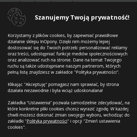
Dane kontaktowe dostawcy
Szanujemy Twoją prywatność!
Dostawca
Adres
Korzystamy z plików cookies, by zapewniać prawidłowe
E-mail
działanie sklepu InOpony. Dzięki nim możemy lepiej
Telefon
dostosować się do Twoich potrzeb: personalizować reklamy
oraz treści, udostępniać funkcje mediów społecznościowych
oraz analizować ruch na stronie. Dane na temat Twojego
ruchu są także udostępniane naszym partnerom, których
pełną listę znajdziesz w zakładce "Polityka prywatności".
Kontakt
Klikając "Akceptuję" pomagasz nam sprawiać, by strona
Regulamin
działała niezawodnie i była wciąż udoskonalana!
Polityka prywatności
Zakładka “Ustawienia” pozwala samodzielnie zdecydować, na
które konkretne pliki cookies chcesz wyrazić zgodę. W każdej
chwili możesz dokonać zmian swojego wyboru, wchodząc do
zakładki "
Polityka prywatności
" i opcji "Zmień ustawienia
cookies".
Copyright © 2010-2026 OponyHurt.pl. Wszelkie prawa