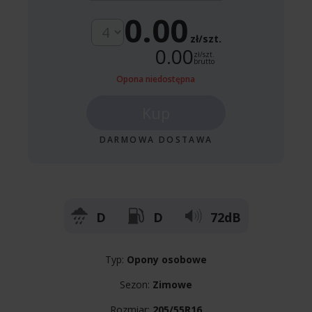
0.00
zł/szt.
0.00
zł/szt.
brutto
Opona niedostępna
Kup
DARMOWA DOSTAWA
D
D
72dB
Typ:
Opony osobowe
Sezon:
Zimowe
Rozmiar:
205/55R16