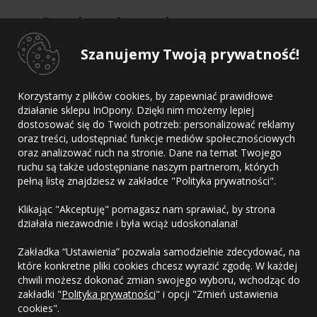
Dane kontaktowe dostawcy
Szanujemy Twoją prywatność!
Dostawca
Adres
Korzystamy z plików cookies, by zapewniać prawidłowe
E-mail
działanie sklepu InOpony. Dzięki nim możemy lepiej
Telefon
dostosować się do Twoich potrzeb: personalizować reklamy
oraz treści, udostępniać funkcje mediów społecznościowych
oraz analizować ruch na stronie. Dane na temat Twojego
ruchu są także udostępniane naszym partnerom, których
pełną listę znajdziesz w zakładce "Polityka prywatności".
Kontakt
Klikając "Akceptuję" pomagasz nam sprawiać, by strona
Regulamin
działała niezawodnie i była wciąż udoskonalana!
Polityka prywatności
Zakładka “Ustawienia” pozwala samodzielnie zdecydować, na
które konkretne pliki cookies chcesz wyrazić zgodę. W każdej
chwili możesz dokonać zmian swojego wyboru, wchodząc do
zakładki "
Polityka prywatności
" i opcji "Zmień ustawienia
cookies".