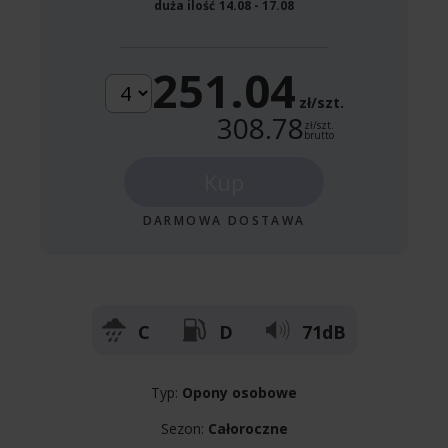
duża ilość
14.08 - 17.08
251.04
zł/szt.
308.78
zł/szt.
brutto
Kup
DARMOWA DOSTAWA
C
D
71dB
Typ:
Opony osobowe
Sezon:
Całoroczne