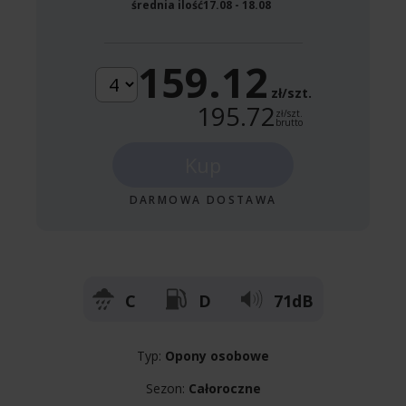
średnia ilość
17.08 - 18.08
159.12
zł/szt.
195.72
zł/szt.
brutto
Kup
DARMOWA DOSTAWA
C
D
71dB
Typ:
Opony osobowe
Sezon:
Całoroczne