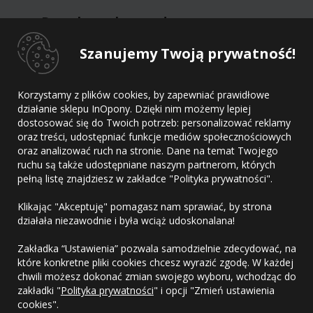
Dane kontaktowe dostawcy
Szanujemy Twoją prywatność!
Dostawca
Adres
Korzystamy z plików cookies, by zapewniać prawidłowe
E-mail
działanie sklepu InOpony. Dzięki nim możemy lepiej
Telefon
dostosować się do Twoich potrzeb: personalizować reklamy
oraz treści, udostępniać funkcje mediów społecznościowych
oraz analizować ruch na stronie. Dane na temat Twojego
ruchu są także udostępniane naszym partnerom, których
pełną listę znajdziesz w zakładce "Polityka prywatności".
Kontakt
Klikając "Akceptuję" pomagasz nam sprawiać, by strona
Regulamin
działała niezawodnie i była wciąż udoskonalana!
Polityka prywatności
Zakładka “Ustawienia” pozwala samodzielnie zdecydować, na
które konkretne pliki cookies chcesz wyrazić zgodę. W każdej
chwili możesz dokonać zmian swojego wyboru, wchodząc do
zakładki "
Polityka prywatności
" i opcji "Zmień ustawienia
cookies".