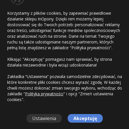
Adres
Korzystamy z plików cookies, by zapewniać prawidłowe
E-mail
działanie sklepu InOpony. Dzięki nim możemy lepiej
Telefon
dostosować się do Twoich potrzeb: personalizować reklamy
oraz treści, udostępniać funkcje mediów społecznościowych
oraz analizować ruch na stronie. Dane na temat Twojego
ruchu są także udostępniane naszym partnerom, których
pełną listę znajdziesz w zakładce "Polityka prywatności".
Kontakt
Klikając "Akceptuję" pomagasz nam sprawiać, by strona
Regulamin
działała niezawodnie i była wciąż udoskonalana!
Polityka prywatności
Zakładka “Ustawienia” pozwala samodzielnie zdecydować, na
które konkretne pliki cookies chcesz wyrazić zgodę. W każdej
chwili możesz dokonać zmian swojego wyboru, wchodząc do
zakładki "
Polityka prywatności
" i opcji "Zmień ustawienia
cookies".
Copyright © 2010-2026 OponyHurt.pl. Wszelkie prawa
zastrzeżone.
Ustawienia
Akceptuję