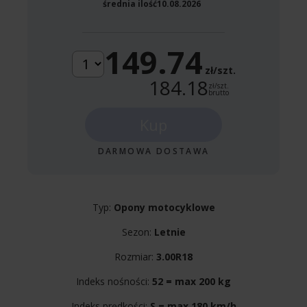
średnia ilość
10.08.2026
149.74
zł/szt.
184.18
zł/szt.
brutto
Kup
DARMOWA DOSTAWA
Typ:
Opony motocyklowe
Sezon:
Letnie
Rozmiar:
3.00R18
Indeks nośności:
52 = max 200 kg
Indeks prędkości:
S = max 180 km/h