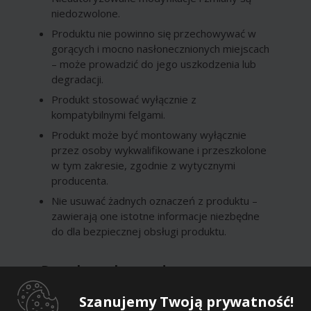
niedozwolone.
Produktu nie powinno się przechowywać w
gorących i mocno nasłonecznionych miejscach
– może prowadzić do jego uszkodzenia lub
degradacji.
Produkt stosować wyłącznie z
kompatybilnymi felgami.
Produkt może być montowany wyłącznie
przez osoby wykwalifikowane i przeszkolone
w tym zakresie, zgodnie z wytycznymi
producenta.
Nie usuwać żadnych oznaczeń z produktu –
zawierają one istotne informacje niezbędne
do dla bezpiecznej obsługi produktu.
Dane kontaktowe dostawcy
Szanujemy Twoją prywatność!
Dostawca