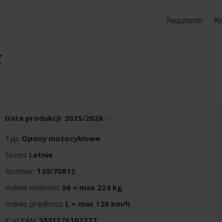
Regulamin
K
C
Data produkcji:
2025/2026
Typ:
Opony motocyklowe
Sezon:
Letnie
Rozmiar:
130/70R12
Indeks nośności:
56 = max 224 kg
Indeks prędkości:
L = max 120 km/h
Kod EAN:
3831126102227