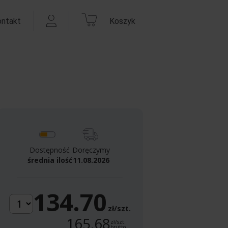
ontakt
Koszyk
Dostępność
Doręczymy
średnia ilość
11.08.2026
134.70
zł/szt.
165.68
zł/szt.
brutto