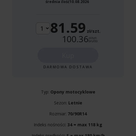
średnia ilość
10.08.2026
81.59
zł/szt.
100.36
zł/szt.
brutto
Kup
DARMOWA DOSTAWA
Typ:
Opony motocyklowe
Sezon:
Letnie
Rozmiar:
70/90R14
Indeks nośności:
34 = max 118 kg
Indeks prędkości:
S = max 180 km/h