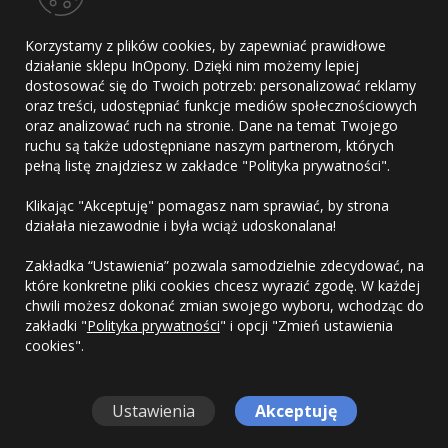
Adres
Korzystamy z plików cookies, by zapewniać prawidłowe
E-mail
działanie sklepu InOpony. Dzięki nim możemy lepiej
Telefon
dostosować się do Twoich potrzeb: personalizować reklamy
oraz treści, udostępniać funkcje mediów społecznościowych
oraz analizować ruch na stronie. Dane na temat Twojego
ruchu są także udostępniane naszym partnerom, których
pełną listę znajdziesz w zakładce "Polityka prywatności".
Kontakt
Klikając "Akceptuję" pomagasz nam sprawiać, by strona
Regulamin
działała niezawodnie i była wciąż udoskonalana!
Polityka prywatności
Zakładka “Ustawienia” pozwala samodzielnie zdecydować, na
które konkretne pliki cookies chcesz wyrazić zgodę. W każdej
chwili możesz dokonać zmian swojego wyboru, wchodząc do
zakładki "
Polityka prywatności
" i opcji "Zmień ustawienia
cookies".
Copyright © 2010-2026 OponyHurt.pl. Wszelkie prawa
zastrzeżone.
Ustawienia
Akceptuję