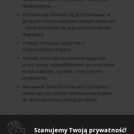
niedozwolone.
Produktu nie powinno się przechowywać w
gorących i mocno nasłonecznionych miejscach
– może prowadzić do jego uszkodzenia lub
degradacji.
Produkt stosować wyłącznie z
kompatybilnymi felgami.
Produkt może być montowany wyłącznie
przez osoby wykwalifikowane i przeszkolone
w tym zakresie, zgodnie z wytycznymi
producenta.
Nie usuwać żadnych oznaczeń z produktu –
zawierają one istotne informacje niezbędne
do dla bezpiecznej obsługi produktu.
Dane kontaktowe dostawcy
Szanujemy Twoją prywatność!
Dostawca