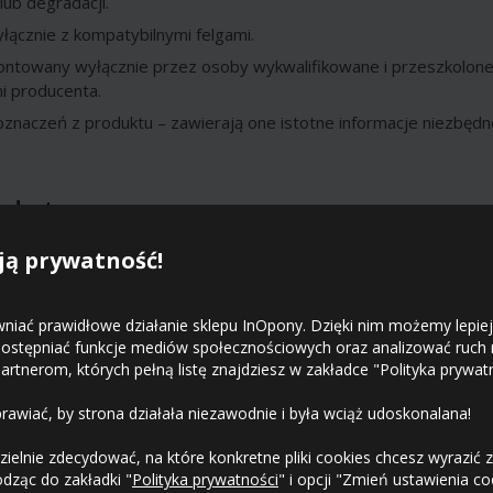
lub degradacji.
ącznie z kompatybilnymi felgami.
ntowany wyłącznie przez osoby wykwalifikowane i przeszkolone
i producenta.
znaczeń z produktu – zawierają one istotne informacje niezbędn
 dostawcy
ą prywatność!
wniać prawidłowe działanie sklepu InOpony. Dzięki nim możemy lepie
udostępniać funkcje mediów społecznościowych oraz analizować ruch
rtnerom, których pełną listę znajdziesz w zakładce "Polityka prywatn
awiać, by strona działała niezawodnie i była wciąż udoskonalana!
ości
elnie zdecydować, na które konkretne pliki cookies chcesz wyrazić 
ząc do zakładki "
Polityka prywatności
" i opcji "Zmień ustawienia co