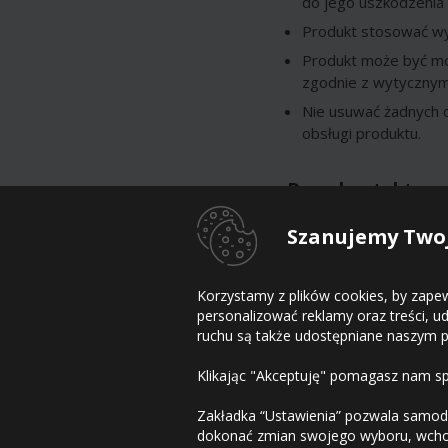
do jego uszkodzenia 
Produkt stosować wył
Produkt może być mo
zgodnie z wytycznym
Nie usuwać żadnych o
obsługi produktu.
Dane kontaktowe
Szanujemy Twoj
Dostawca
Adres
Korzystamy z plików cookies, by zape
E-mail
personalizować reklamy oraz treści, 
Telefon
ruchu są także udostępniane naszym pa
Klikając "Akceptuję" pomagasz nam spr
Kontakt
Regulamin
Polityka prywatn
Zakładka “Ustawienia” pozwala samodzi
dokonać zmian swojego wyboru, wchod