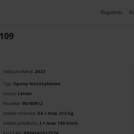
Regulamin
K
-109
Data produkcji:
2023
Typ:
Opony motocyklowe
Sezon:
Letnie
Rozmiar:
90/90R12
Indeks nośności:
54 = max 212 kg
Indeks prędkości:
J = max 100 km/h
Kod EAN:
8994242022574