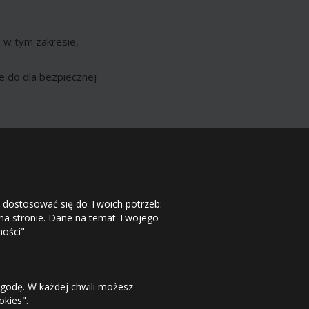
 w tym zakresie,
e do dla bezpiecznej
j dostosować się do Twoich potrzeb:
 na stronie. Dane na temat Twojego
ości".
zgodę. W każdej chwili możesz
okies".