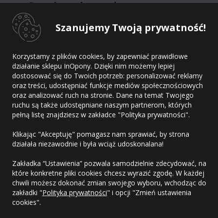
Dane kontaktowe dostawcy
Szanujemy Twoją prywatność!
Dostawca
Adres
Korzystamy z plików cookies, by zapewniać prawidłowe
E-mail
działanie sklepu InOpony. Dzięki nim możemy lepiej
Telefon
dostosować się do Twoich potrzeb: personalizować reklamy
oraz treści, udostępniać funkcje mediów społecznościowych
oraz analizować ruch na stronie. Dane na temat Twojego
ruchu są także udostępniane naszym partnerom, których
pełną listę znajdziesz w zakładce "Polityka prywatności".
Kontakt
Klikając "Akceptuję" pomagasz nam sprawiać, by strona
Regulamin
działała niezawodnie i była wciąż udoskonalana!
Polityka prywatności
Zakładka “Ustawienia” pozwala samodzielnie zdecydować, na
które konkretne pliki cookies chcesz wyrazić zgodę. W każdej
chwili możesz dokonać zmian swojego wyboru, wchodząc do
zakładki "
Polityka prywatności
" i opcji "Zmień ustawienia
cookies".
Copyright © 2010-2026 OponyHurt.pl. Wszelkie prawa