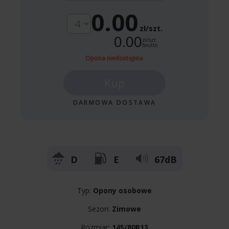
0.00
zł/szt.
0.00
zł/szt.
brutto
Opona niedostępna
Kup
DARMOWA DOSTAWA
D
E
67dB
Typ:
Opony osobowe
Sezon:
Zimowe
Rozmiar:
145/80R13