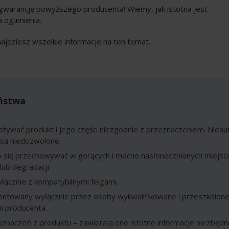
gwarancję powyższego producenta! Wiemy, jak istotna jest
a ogumienia.
najdziesz wszelkie informacje na ten temat.
ństwa
stywać produkt i jego części niezgodnie z przeznaczeniem. Nie
 są niedozwolone.
o się przechowywać w gorących i mocno nasłonecznionych miejsc
lub degradacji.
ącznie z kompatybilnymi felgami.
ntowany wyłącznie przez osoby wykwalifikowane i przeszkolone
i producenta.
znaczeń z produktu – zawierają one istotne informacje niezbędn