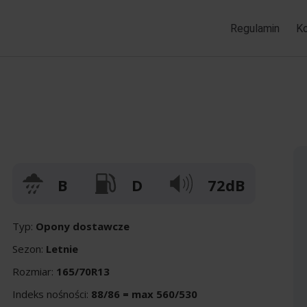
Regulamin
K
B
D
72dB
Typ:
Opony dostawcze
Sezon:
Letnie
Rozmiar:
165/70R13
Indeks nośności:
88/86 = max 560/530