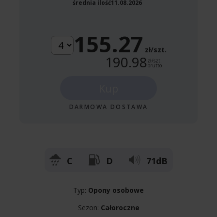
średnia ilość
11.08.2026
155.27
zł/szt.
190.98
zł/szt.
brutto
Kup
DARMOWA DOSTAWA
C
D
71dB
Typ:
Opony osobowe
Sezon:
Całoroczne