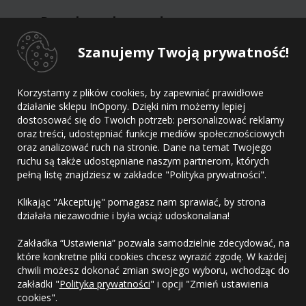
Dane kontaktowe dostawcy
Szanujemy Twoją prywatność!
Dostawca
Adres
Korzystamy z plików cookies, by zapewniać prawidłowe
E-mail
działanie sklepu InOpony. Dzięki nim możemy lepiej
Telefon
dostosować się do Twoich potrzeb: personalizować reklamy
oraz treści, udostępniać funkcje mediów społecznościowych
oraz analizować ruch na stronie. Dane na temat Twojego
ruchu są także udostępniane naszym partnerom, których
pełną listę znajdziesz w zakładce "Polityka prywatności".
Kontakt
Klikając "Akceptuję" pomagasz nam sprawiać, by strona
Regulamin
działała niezawodnie i była wciąż udoskonalana!
Polityka prywatności
Zakładka “Ustawienia” pozwala samodzielnie zdecydować, na
które konkretne pliki cookies chcesz wyrazić zgodę. W każdej
chwili możesz dokonać zmian swojego wyboru, wchodząc do
zakładki "
Polityka prywatności
" i opcji "Zmień ustawienia
cookies".