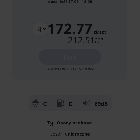
duża ilość
17.08 - 18.08
172.77
zł/szt.
212.51
zł/szt.
brutto
Kup
DARMOWA DOSTAWA
C
D
69dB
Typ:
Opony osobowe
Sezon:
Całoroczne