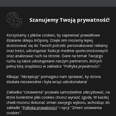
Dane kontaktowe dostawcy
Szanujemy Twoją prywatność!
Dostawca
Adres
Korzystamy z plików cookies, by zapewniać prawidłowe
E-mail
działanie sklepu InOpony. Dzięki nim możemy lepiej
Telefon
dostosować się do Twoich potrzeb: personalizować reklamy
oraz treści, udostępniać funkcje mediów społecznościowych
oraz analizować ruch na stronie. Dane na temat Twojego
ruchu są także udostępniane naszym partnerom, których
pełną listę znajdziesz w zakładce "Polityka prywatności".
Kontakt
Klikając "Akceptuję" pomagasz nam sprawiać, by strona
Regulamin
działała niezawodnie i była wciąż udoskonalana!
Polityka prywatności
Zakładka “Ustawienia” pozwala samodzielnie zdecydować, na
które konkretne pliki cookies chcesz wyrazić zgodę. W każdej
chwili możesz dokonać zmian swojego wyboru, wchodząc do
zakładki "
Polityka prywatności
" i opcji "Zmień ustawienia
cookies".