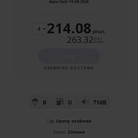
duża ilość
10.08.2026
214.08
zł/szt.
263.32
zł/szt.
brutto
Kup
DARMOWA DOSTAWA
B
D
71dB
Typ:
Opony osobowe
Sezon:
Zimowe