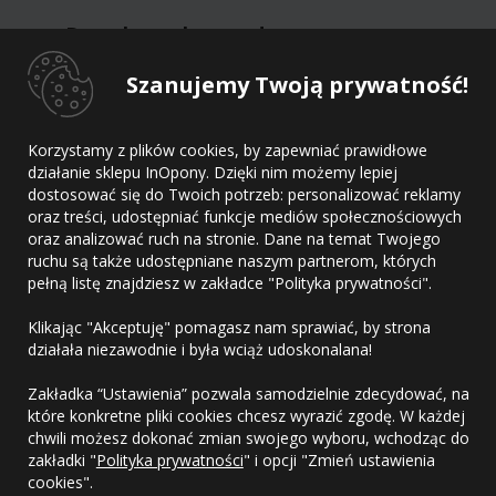
Dane kontaktowe dostawcy
Szanujemy Twoją prywatność!
Dostawca
Adres
Korzystamy z plików cookies, by zapewniać prawidłowe
E-mail
działanie sklepu InOpony. Dzięki nim możemy lepiej
Telefon
dostosować się do Twoich potrzeb: personalizować reklamy
oraz treści, udostępniać funkcje mediów społecznościowych
oraz analizować ruch na stronie. Dane na temat Twojego
ruchu są także udostępniane naszym partnerom, których
pełną listę znajdziesz w zakładce "Polityka prywatności".
Kontakt
Klikając "Akceptuję" pomagasz nam sprawiać, by strona
Regulamin
działała niezawodnie i była wciąż udoskonalana!
Polityka prywatności
Zakładka “Ustawienia” pozwala samodzielnie zdecydować, na
które konkretne pliki cookies chcesz wyrazić zgodę. W każdej
chwili możesz dokonać zmian swojego wyboru, wchodząc do
zakładki "
Polityka prywatności
" i opcji "Zmień ustawienia
cookies".