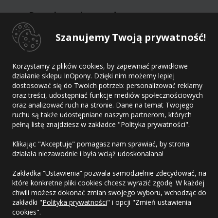
Dane kontaktowe dostawcy
Szanujemy Twoją prywatność!
Dostawca
Adres
Korzystamy z plików cookies, by zapewniać prawidłowe
E-mail
działanie sklepu InOpony. Dzięki nim możemy lepiej
Telefon
dostosować się do Twoich potrzeb: personalizować reklamy
oraz treści, udostępniać funkcje mediów społecznościowych
oraz analizować ruch na stronie. Dane na temat Twojego
ruchu są także udostępniane naszym partnerom, których
pełną listę znajdziesz w zakładce "Polityka prywatności".
Kontakt
Klikając "Akceptuję" pomagasz nam sprawiać, by strona
Regulamin
działała niezawodnie i była wciąż udoskonalana!
Polityka prywatności
Zakładka “Ustawienia” pozwala samodzielnie zdecydować, na
które konkretne pliki cookies chcesz wyrazić zgodę. W każdej
chwili możesz dokonać zmian swojego wyboru, wchodząc do
zakładki "
Polityka prywatności
" i opcji "Zmień ustawienia
cookies".