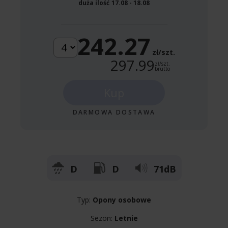
duża ilość
17.08 - 18.08
242.27
zł/szt.
297.99
zł/szt.
brutto
Kup
DARMOWA DOSTAWA
D
D
71dB
Typ:
Opony osobowe
Sezon:
Letnie