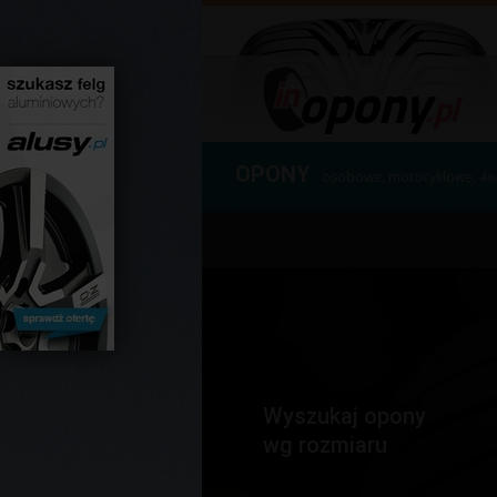
OPONY
osobowe, motocyklowe, 4x
Wyszukaj opony
wg rozmiaru