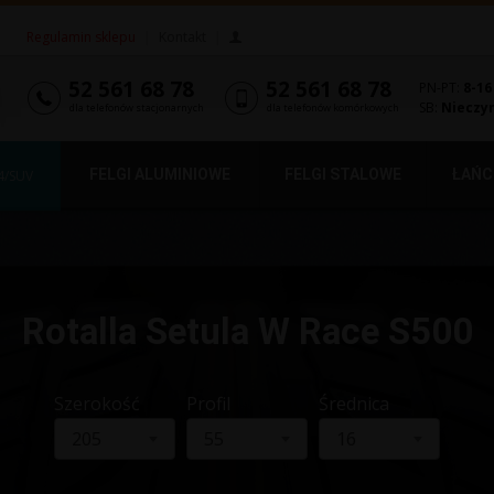
Regulamin sklepu
|
Kontakt
|
52 561 68 78
52 561 68 78
PN-PT:
8-16
SB:
Nieczy
dla telefonów stacjonarnych
dla telefonów komórkowych
FELGI ALUMINIOWE
FELGI STALOWE
ŁAŃC
4/SUV
Rotalla Setula W Race S500
Szerokość
Profil
Średnica
205
55
16