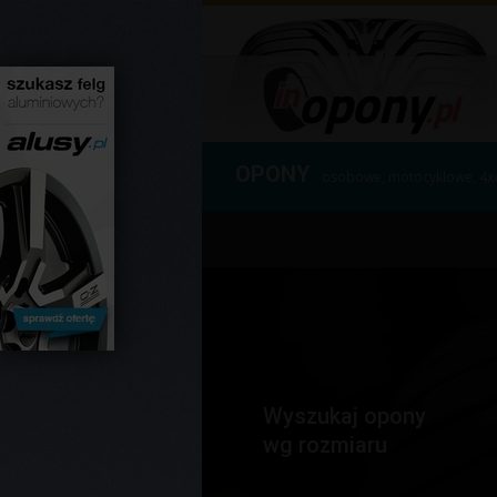
OPONY
osobowe, motocyklowe, 4x
Wyszukaj opony
wg rozmiaru