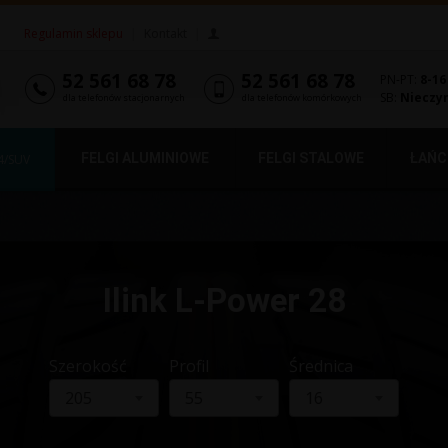
Regulamin sklepu
|
Kontakt
|
52 561 68 78
52 561 68 78
PN-PT:
8-16
SB:
Nieczy
dla telefonów stacjonarnych
dla telefonów komórkowych
FELGI ALUMINIOWE
FELGI STALOWE
ŁAŃC
4/SUV
Ilink L-Power 28
Szerokość
Profil
Średnica
205
55
16