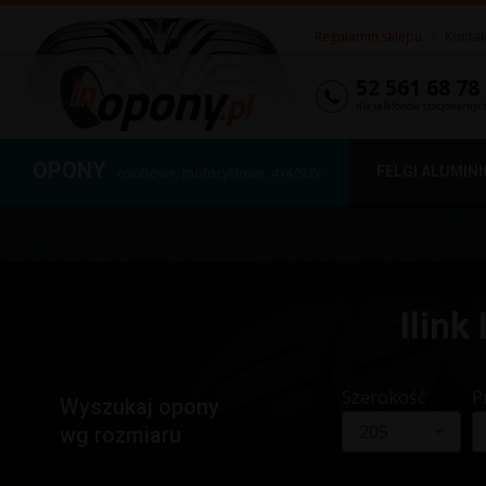
Regulamin sklepu
|
Kontak
52 561 68 78
dla telefonów stacjonarnyc
OPONY
FELGI ALUMIN
osobowe, motocyklowe, 4x4/SUV
Ilink
Szerokość
P
Wyszukaj opony
205
wg rozmiaru