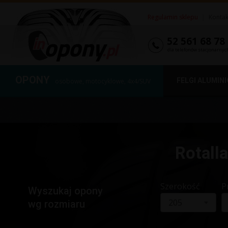
Regulamin sklepu
|
Kontak
52 561 68 78
dla telefonów stacjonarnyc
OPONY
FELGI ALUMIN
osobowe, motocyklowe, 4x4/SUV
Rotall
Szerokość
P
Wyszukaj opony
205
wg rozmiaru