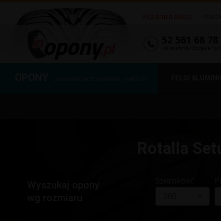
Regulamin sklepu
|
Kontak
52 561 68 78
dla telefonów stacjonarnyc
OPONY
FELGI ALUMIN
osobowe, motocyklowe, 4x4/SUV
Rotalla Se
Szerokość
P
Wyszukaj opony
205
wg rozmiaru