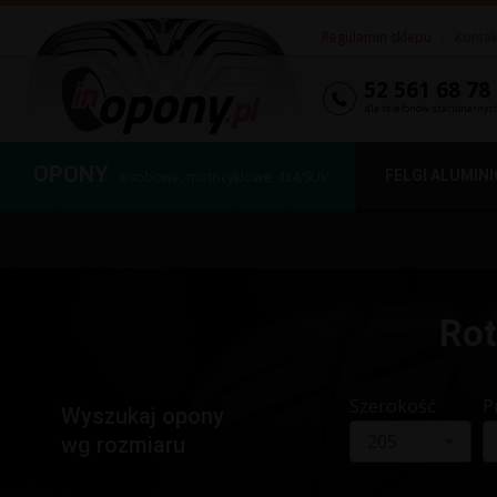
Regulamin sklepu
|
Kontak
52 561 68 78
dla telefonów stacjonarnyc
OPONY
FELGI ALUMIN
osobowe, motocyklowe, 4x4/SUV
Rot
Szerokość
P
Wyszukaj opony
205
wg rozmiaru