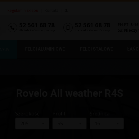
Regulamin sklepu
|
Kontakt
|
52 561 68 78
52 561 68 78
PN-PT:
8-16
SB:
Nieczy
dla telefonów stacjonarnych
dla telefonów komórkowych
FELGI ALUMINIOWE
FELGI STALOWE
ŁAŃC
4/SUV
Rovelo All weather R4S
Szerokość
Profil
Średnica
205
55
16