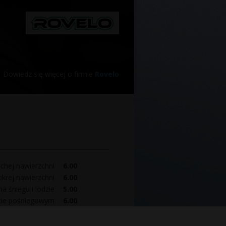
Dowiedz się więcej o firmie
Rovelo
chej nawierzchni
6.00
krej nawierzchni
6.00
a śniegu i lodzie
5.00
cie pośniegowym
6.00
komfort
6.00
poziom hałasu
6.00