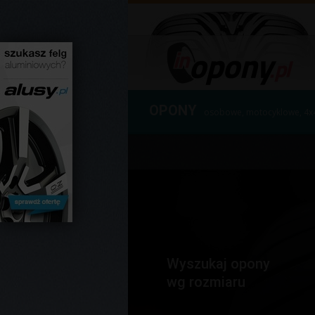
OPONY
osobowe, motocyklowe, 4x
Wyszukaj opony
wg rozmiaru