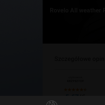
Rovelo All weather
Szczegółowe opini
użytkownik:
KRZYSZTOF
5.67
/6