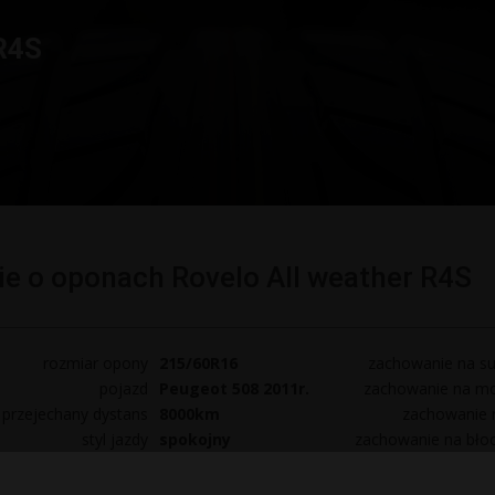
 R4S
e o oponach Rovelo All weather R4S
rozmiar opony
215/60R16
zachowanie na su
pojazd
Peugeot 508 2011r.
zachowanie na mo
przejechany dystans
8000km
zachowanie n
styl jazdy
spokojny
zachowanie na bło
sposób nabycia
z wyboru
miejsce użytkowania
poza miastem