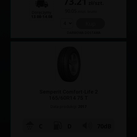
73.21
zł/szt.
90.05
zł/szt. brutto
Doręczymy
13.08-14.08
Kup
DARMOWA DOSTAWA
Semperit Comfort-Life 2
165/60R14 75 T
Data produkcji:
2017
C
D
70dB