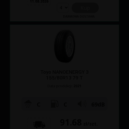
11.08.2026
Kup
DARMOWA DOSTAWA
Toyo NANOENERGY 3
155/80R13 79 T
Data produkcji:
2021
C
C
69dB
91.68
zł/szt.