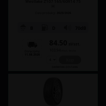
Westlake Z107 165/60R14 75
H
Data produkcji:
2025/2026
B
D
70dB
84.50
zł/szt.
103.94
zł/szt. brutto
Doręczymy
11.08.2026
Kup
DARMOWA DOSTAWA