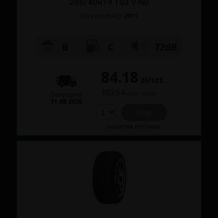
285/40R19 103 V N0
Data produkcji:
2011
B
C
72dB
84.18
zł/szt.
103.54
zł/szt. brutto
Doręczymy
11.08.2026
Kup
DARMOWA DOSTAWA