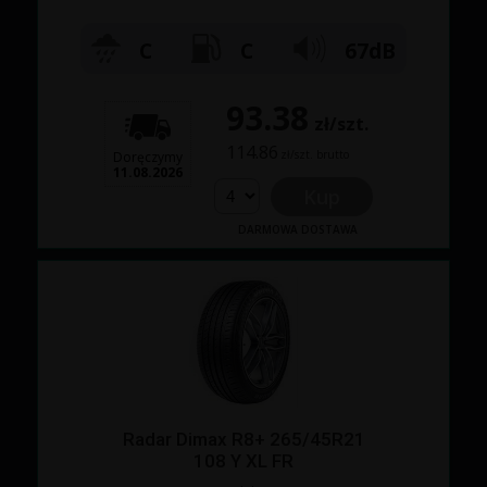
C
C
67dB
93.38
zł/szt.
114.86
zł/szt. brutto
Doręczymy
11.08.2026
Kup
DARMOWA DOSTAWA
Radar Dimax R8+ 265/45R21
108 Y XL FR