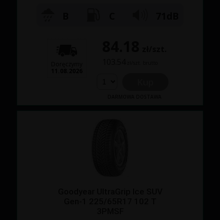
B
C
71dB
84.18
zł/szt.
103.54
zł/szt. brutto
Doręczymy
11.08.2026
Kup
DARMOWA DOSTAWA
Goodyear UltraGrip Ice SUV
Gen-1 225/65R17 102 T
3PMSF