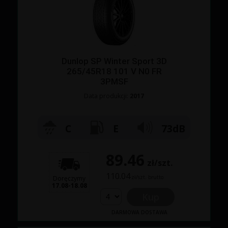
Dunlop SP Winter Sport 3D
265/45R18 101 V N0 FR
3PMSF
Data produkcji:
2017
C
E
73dB
89.46
zł/szt.
110.04
zł/szt. brutto
Doręczymy
17.08-18.08
Kup
DARMOWA DOSTAWA