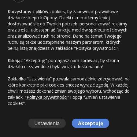
Data produkcji:
2020
Korzystamy z plików cookies, by zapewniać prawidłowe
działanie sklepu InOpony. Dzięki nim możemy lepiej
dostosować się do Twoich potrzeb: personalizować reklamy
C
C
72dB
oraz treści, udostępniać funkcje mediów społecznościowych
oraz analizować ruch na stronie. Dane na temat Twojego
ruchu są także udostępniane naszym partnerom, których
93.50
zł/szt.
pełną listę znajdziesz w zakładce "Polityka prywatności".
115.01
zł/szt. brutto
Doręczymy
Klikając "Akceptuję" pomagasz nam sprawiać, by strona
11.08.2026
działała niezawodnie i była wciąż udoskonalana!
Kup
Zakładka “Ustawienia” pozwala samodzielnie zdecydować, na
DARMOWA DOSTAWA
które konkretne pliki cookies chcesz wyrazić zgodę. W każdej
chwili możesz dokonać zmian swojego wyboru, wchodząc do
zakładki "
Polityka prywatności
" i opcji "Zmień ustawienia
cookies".
Ustawienia
Akceptuję