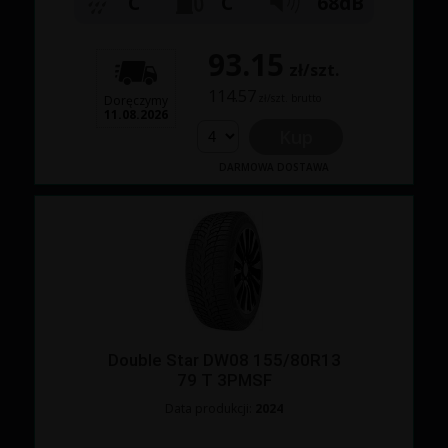
C
C
68dB
93.15
zł/szt.
114.57
zł/szt. brutto
Doręczymy
11.08.2026
Kup
DARMOWA DOSTAWA
Double Star DW08 155/80R13
79 T 3PMSF
Data produkcji:
2024