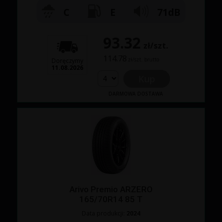
C
E
71dB
93.32
zł/szt.
114.78
zł/szt. brutto
Doręczymy
11.08.2026
Kup
DARMOWA DOSTAWA
Arivo Premio ARZERO
165/70R14 85 T
Data produkcji:
2024