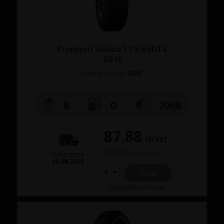
Premiorri Solazo 175/65R14
82 H
Data produkcji:
2026
B
D
70dB
87.88
zł/szt.
108.09
zł/szt. brutto
Doręczymy
12.08.2026
Kup
DARMOWA DOSTAWA