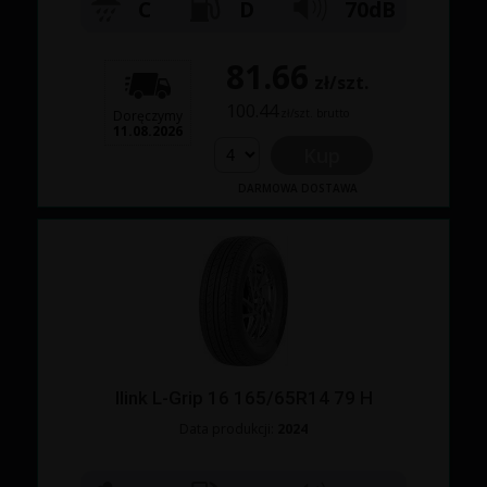
C
D
70dB
81.66
zł/szt.
100.44
zł/szt. brutto
Doręczymy
11.08.2026
Kup
DARMOWA DOSTAWA
Ilink L-Grip 16 165/65R14 79 H
Data produkcji:
2024