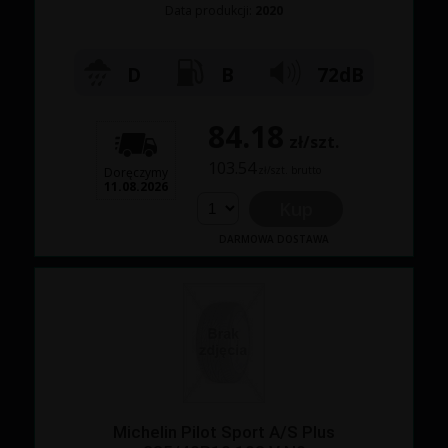
Data produkcji:
2020
D
B
72dB
84.18
zł/szt.
103.54
zł/szt. brutto
Doręczymy
11.08.2026
Kup
DARMOWA DOSTAWA
Michelin Pilot Sport A/S Plus