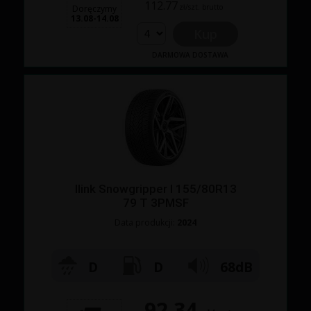
112.77
zł/szt. brutto
Doręczymy
13.08-14.08
Kup
DARMOWA DOSTAWA
Ilink Snowgripper I 155/80R13
79 T 3PMSF
Data produkcji:
2024
D
D
68dB
92.34