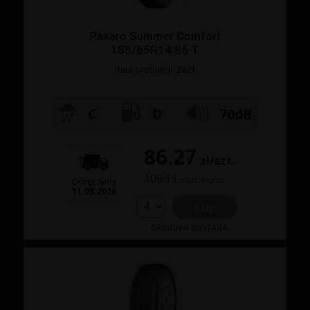
Paxaro Summer Comfort
185/65R14 86 T
Data produkcji:
2021
C
D
70dB
86.27
zł/szt.
106.11
zł/szt. brutto
Doręczymy
11.08.2026
Kup
DARMOWA DOSTAWA