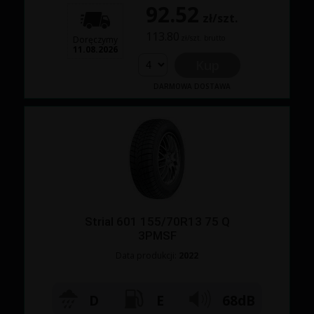
92.52
zł/szt.
113.80
zł/szt. brutto
Doręczymy
11.08.2026
Kup
DARMOWA DOSTAWA
Strial 601 155/70R13 75 Q
3PMSF
Data produkcji:
2022
D
E
68dB