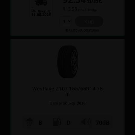
zł/szt.
113.58
zł/szt. brutto
Doręczymy
11.08.2026
Kup
DARMOWA DOSTAWA
Westlake Z107 155/65R14 75
T
Data produkcji:
2026
B
D
70dB