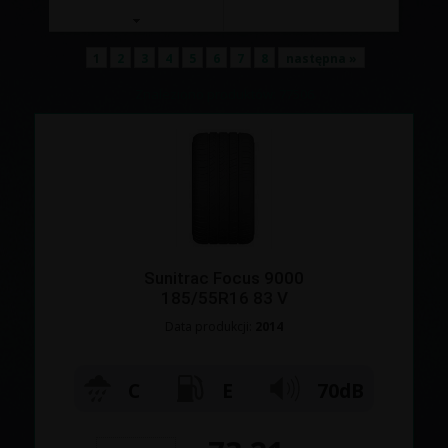
1
2
3
4
5
6
7
8
następna »
Znaleziono produktów: 77506
Sunitrac Focus 9000
185/55R16 83 V
Data produkcji:
2014
C
E
70dB