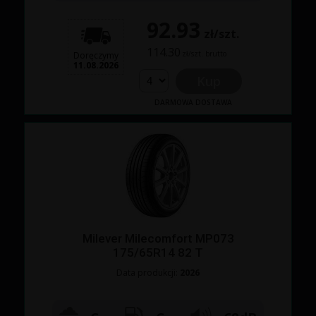
92.93
zł/szt.
114.30
zł/szt. brutto
Doręczymy
11.08.2026
Kup
DARMOWA DOSTAWA
Milever Milecomfort MP073
175/65R14 82 T
Data produkcji:
2026