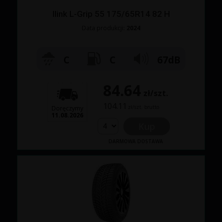
Ilink L-Grip 55 175/65R14 82 H
Data produkcji:
2024
C
C
67dB
84.64
zł/szt.
104.11
zł/szt. brutto
Doręczymy
11.08.2026
Kup
DARMOWA DOSTAWA