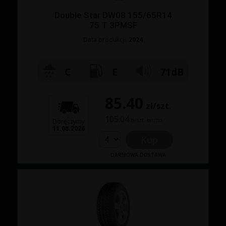
Double Star DW08 155/65R14
75 T 3PMSF
Data produkcji:
2024
C
E
71dB
85.40
zł/szt.
105.04
zł/szt. brutto
Doręczymy
11.08.2026
Kup
DARMOWA DOSTAWA