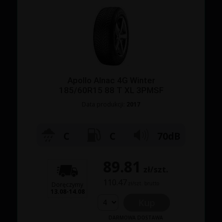
Apollo Alnac 4G Winter
185/60R15 88 T XL 3PMSF
Data produkcji:
2017
C
C
70dB
89.81
zł/szt.
110.47
zł/szt. brutto
Doręczymy
13.08-14.08
Kup
DARMOWA DOSTAWA