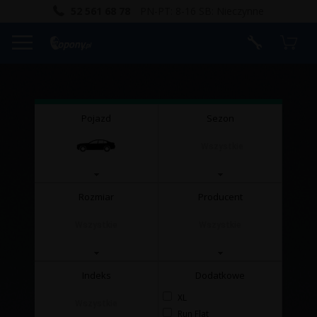
52 561 68 78
PN-PT: 8-16 SB: Nieczynne
Pojazd
Sezon
Wszystkie
Rozmiar
Producent
Wszystkie
Wszystkie
Indeks
Dodatkowe
XL
Wszystkie
Run Flat