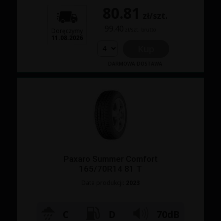
80.81
zł/szt.
99.40
zł/szt. brutto
Doręczymy
11.08.2026
Kup
DARMOWA DOSTAWA
Paxaro Summer Comfort
165/70R14 81 T
Data produkcji:
2023
C
D
70dB