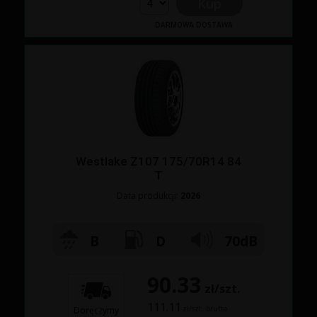
Kup
DARMOWA DOSTAWA
Westlake Z107 175/70R14 84
T
Data produkcji:
2026
B
D
70dB
90.33
zł/szt.
111.11
zł/szt. brutto
Doręczymy