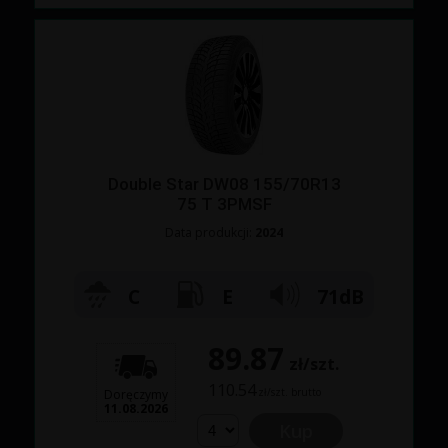
Double Star DW08 155/70R13
75 T 3PMSF
Data produkcji:
2024
C
E
71dB
89.87
zł/szt.
110.54
zł/szt. brutto
Doręczymy
11.08.2026
Kup