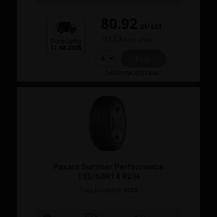
80.92
zł/szt.
99.53
zł/szt. brutto
Doręczymy
11.08.2026
Kup
DARMOWA DOSTAWA
Paxaro Summer Performance
185/60R14 82 H
Data produkcji:
2023