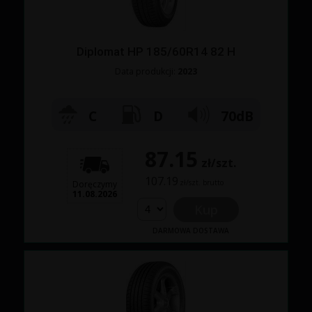
Diplomat HP 185/60R14 82 H
Data produkcji:
2023
C
D
70dB
87.15
zł/szt.
107.19
zł/szt. brutto
Doręczymy
11.08.2026
Kup
DARMOWA DOSTAWA