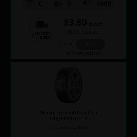
C
D
68dB
83.80
zł/szt.
103.07
zł/szt. brutto
Doręczymy
11.08.2026
Kup
DARMOWA DOSTAWA
Viking ProTech NewGen
195/65R15 91 V
Data produkcji:
2024