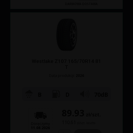
DARMOWA DOSTAWA
Westlake Z107 165/70R14 81
T
Data produkcji:
2026
B
D
70dB
89.93
zł/szt.
110.61
zł/szt. brutto
Doręczymy
11.08.2026