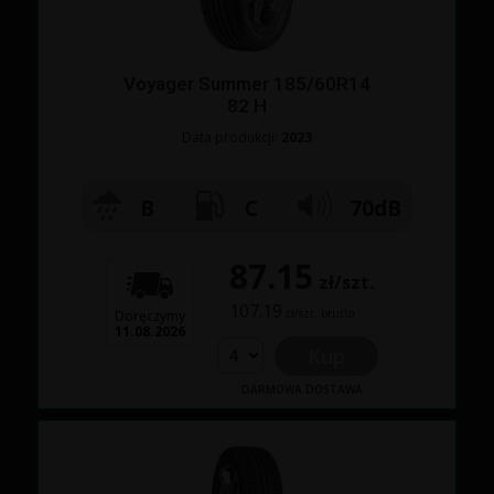
Voyager Summer 185/60R14
82 H
Data produkcji:
2023
B
C
70dB
87.15
zł/szt.
107.19
zł/szt. brutto
Doręczymy
11.08.2026
Kup
DARMOWA DOSTAWA